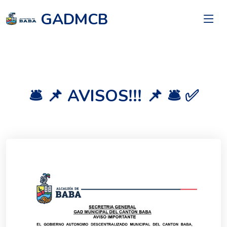
GADMCB
🛎️ 📌 AVISOS!!! 📌 🛎️ ✅