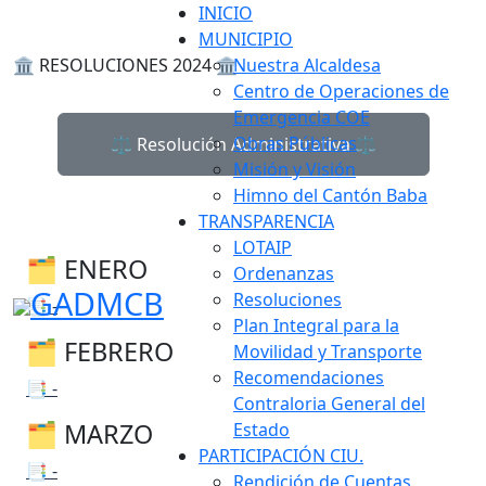
INICIO
MUNICIPIO
🏛️ RESOLUCIONES 2024 🏛️
Nuestra Alcaldesa
Centro de Operaciones de
Emergencia COE
Obras Públicas
⚖️ Resolución Administrativa ⚖️
Misión y Visión
Himno del Cantón Baba
TRANSPARENCIA
LOTAIP
🗂 ENERO
Ordenanzas
GADMCB
Resoluciones
📑 -
Plan Integral para la
🗂 FEBRERO
Movilidad y Transporte
Recomendaciones
📑 -
Contraloria General del
🗂 MARZO
Estado
PARTICIPACIÓN CIU.
📑 -
Rendición de Cuentas