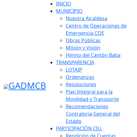
INICIO
MUNICIPIO
Nuestra Alcaldesa
Centro de Operaciones de
Emergencia COE
Obras Públicas
Misión y Visión
Himno del Cantón Baba
TRANSPARENCIA
LOTAIP
Jornada de trabajo realizada
Ordenanzas
por funcionarios de la Alcaldía
GADMCB
Resoluciones
Plan Integral para la
en el recinto El Caimito.
Movilidad y Transporte
Recomendaciones
Publicado por:
GADBABA |
Fecha:
May 04, 2026 |
Contraloria General del
Hora:
16:34:00
Estado
Con compromiso y vocación de servicio, funcionarios
PARTICIPACIÓN CIU.
de la Alcaldía de Baba se unieron en una jornada de
Rendición de Cuentas