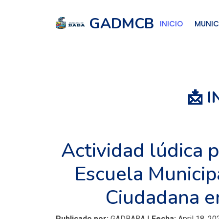
GADMCB
INICIO
MUNIC
📩 
Actividad lúdica 
Escuela Municip
Ciudadana en
Publicado por:
GADBABA |
Fecha:
April 18, 20