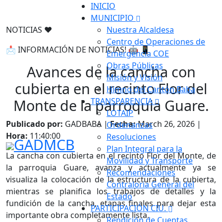
INICIO
MUNICIPIO
NOTICIAS ❤️
Nuestra Alcaldesa
Centro de Operaciones de
📩 INFORMACIÓN DE NOTICIAS! 🤖 📱
Emergencia COE
Obras Públicas
Avances de la cancha con
Misión y Visión
cubierta en el recinto Flor del
Himno del Cantón Baba
Monte de la parroquia Guare.
TRANSPARENCIA
LOTAIP
Publicado por:
GADBABA |
Fecha:
March 26, 2026 |
Ordenanzas
Hora:
11:40:00
Resoluciones
GADMCB
Plan Integral para la
La cancha con cubierta en el recinto Flor del Monte, de
Movilidad y Transporte
la parroquia Guare, avanza y actualmente ya se
Recomendaciones
visualiza la colocación de la estructura de la cubierta,
Contraloria General del
mientras se planifica los trabajos de detalles y la
Estado
fundición de la cancha, etapas finales para dejar esta
PARTICIPACIÓN CIU.
importante obra completamente lista.
Rendición de Cuentas